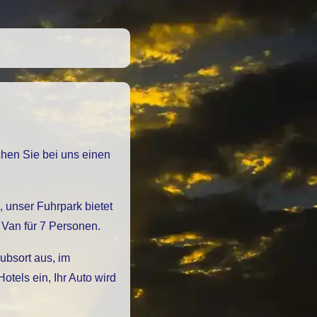
Van für 7 Personen.
ubsort aus, im
els ein, Ihr Auto wird