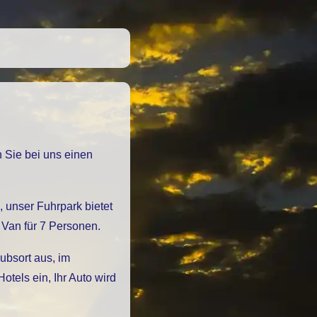
Van für 7 Personen.
ubsort aus, im
els ein, Ihr Auto wird