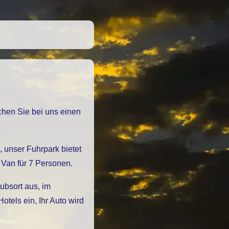
Van für 7 Personen.
ubsort aus, im
els ein, Ihr Auto wird