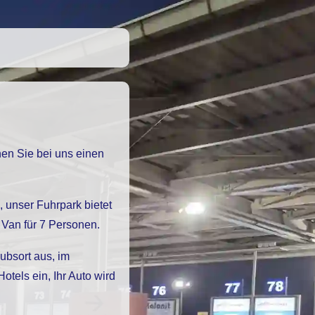
Van für 7 Personen.
ubsort aus, im
els ein, Ihr Auto wird