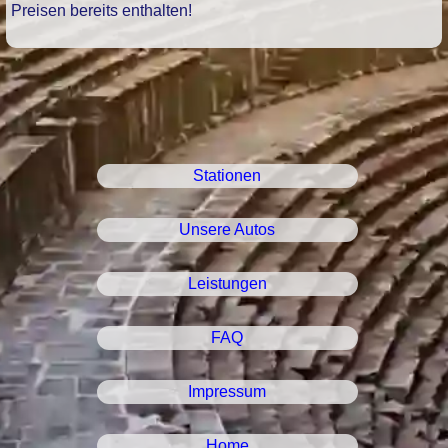
Preisen bereits enthalten!
Stationen
Unsere Autos
Leistungen
FAQ
Impressum
Home