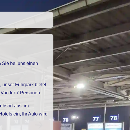
Van für 7 Personen.
ubsort aus, im
els ein, Ihr Auto wird