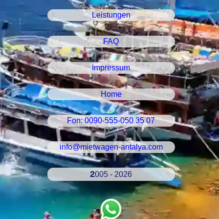
Leistungen
FAQ
Impressum
Home
Fon: 0090-555-050 35 07
info@mietwagen-antalya.com
2005 - 2026