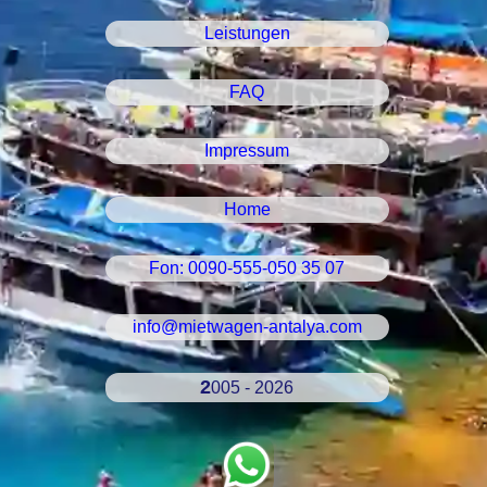
Leistungen
FAQ
Impressum
Home
Fon: 0090-555-050 35 07
info@mietwagen-antalya.com
2005 - 2026