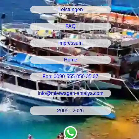
Leistungen
FAQ
Impressum
Home
Fon: 0090-555-050 35 07
info@mietwagen-antalya.com
2005 - 2026