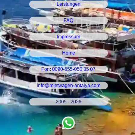
Leistungen
FAQ
Impressum
Home
Fon: 0090-555-050 35 07
info@mietwagen-antalya.com
2005 - 2026