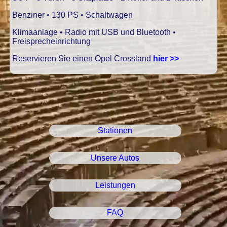
Benziner • 130 PS • Schaltwagen
Klimaanlage • Radio mit USB und Bluetooth •
Freisprecheinrichtung
Reservieren Sie einen Opel Crossland
hier >>
Stationen
Unsere Autos
Leistungen
FAQ