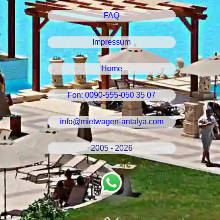
FAQ
Impressum
Home
Fon: 0090-555-050 35 07
info@mietwagen-antalya.com
2005 - 2026