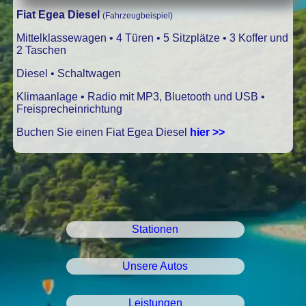
Fiat Egea Diesel
(Fahrzeugbeispiel)
Mittelklassewagen • 4 Türen • 5 Sitzplätze • 3 Koffer und
2 Taschen
Diesel • Schaltwagen
Klimaanlage • Radio mit MP3, Bluetooth und USB •
Freisprecheinrichtung
Buchen Sie einen Fiat Egea Diesel
hier >>
Stationen
Unsere Autos
Leistungen