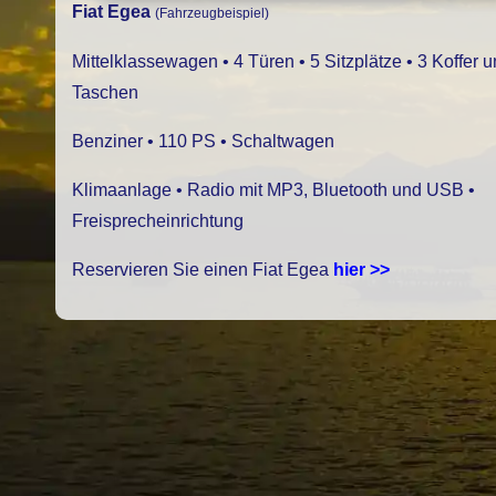
Fiat Egea
(Fahrzeugbeispiel)
Mittelklassewagen • 4 Türen • 5 Sitzplätze • 3 Koffer 
Taschen
Benziner • 110 PS • Schaltwagen
Klimaanlage • Radio mit MP3, Bluetooth und USB •
Freisprecheinrichtung
Reservieren Sie einen Fiat Egea
hier >>